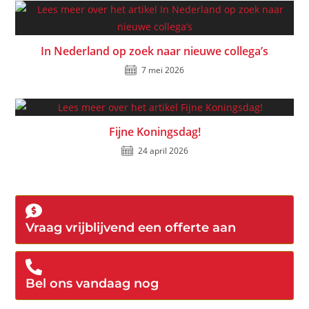
In Nederland op zoek naar nieuwe collega’s
7 mei 2026
Fijne Koningsdag!
24 april 2026
Vraag vrijblijvend een offerte aan
Bel ons vandaag nog