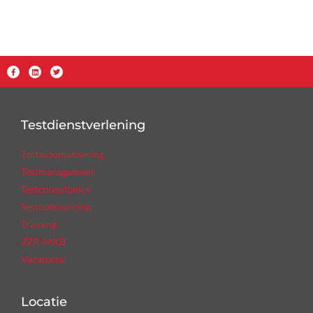
Testdienstverlening
Testautomatisering
Testmanagement
Testconsultancy
Testoutsourcing
Training
ZZP-MKB
Vacatures
Locatie