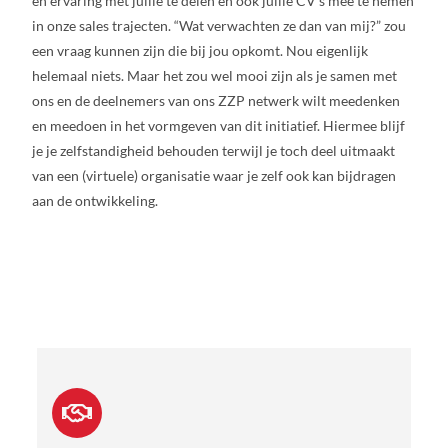
en ervaring met jullie te delen en ook jullie CV’s mee te nemen
in onze sales trajecten. “Wat verwachten ze dan van mij?” zou
een vraag kunnen zijn die bij jou opkomt. Nou eigenlijk
helemaal niets. Maar het zou wel mooi zijn als je samen met
ons en de deelnemers van ons ZZP netwerk wilt meedenken
en meedoen in het vormgeven van dit initiatief. Hiermee blijf
je je zelfstandigheid behouden terwijl je toch deel uitmaakt
van een (virtuele) organisatie waar je zelf ook kan bijdragen
aan de ontwikkeling.