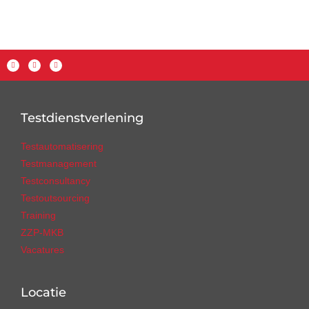
Testdienstverlening
Testautomatisering
Testmanagement
Testconsultancy
Testoutsourcing
Training
ZZP-MKB
Vacatures
Locatie