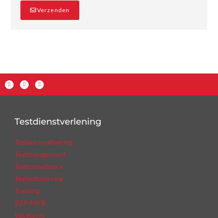
Verzenden
Testdienstverlening
Testautomatisering
Testmanagement
Testconsultancy
Testoutsourcing
Training
ZZP-MKB
Vacatures